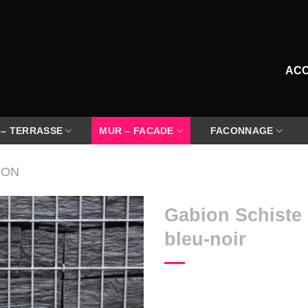
ACC
 – TERRASSE
MUR – FACADE
FACONNAGE
ION
Gabion Schiste
bleu-noir