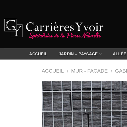
Passer
au
contenu
ACCUEIL
JARDIN – PAYSAGE
ALLÉE
ACCUEIL
/
MUR - FACADE
/
GAB