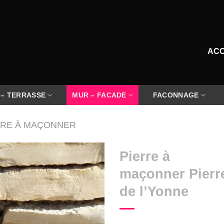
ACC
 – TERRASSE
MUR – FACADE
FACONNAGE
RRE À MAÇONNER
Pierre à
maçonner Pierr
de l’Yonne