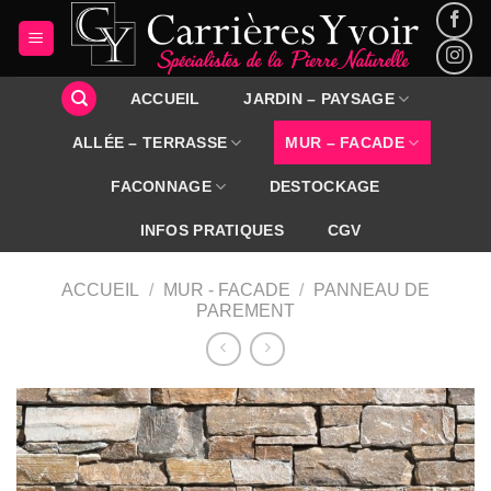
Passer
au
contenu
ACCUEIL
JARDIN – PAYSAGE
ALLÉE – TERRASSE
MUR – FACADE
FACONNAGE
DESTOCKAGE
INFOS PRATIQUES
CGV
ACCUEIL
/
MUR - FACADE
/
PANNEAU DE
PAREMENT