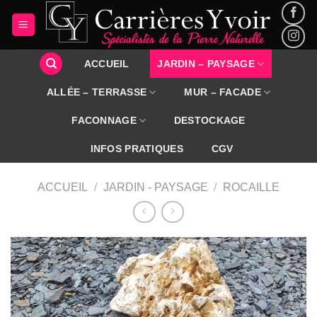
Passer
au
contenu
ACCUEIL
JARDIN – PAYSAGE
ALLÉE – TERRASSE
MUR – FACADE
FACONNAGE
DESTOCKAGE
INFOS PRATIQUES
CGV
ACCUEIL
/
JARDIN - PAYSAGE
/
ROCAILLE